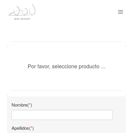
Vés
al
contingut
Conceptos
Por favor, seleccione producto ...
Datos personales
Nombre(
*
)
Apellidos(
*
)