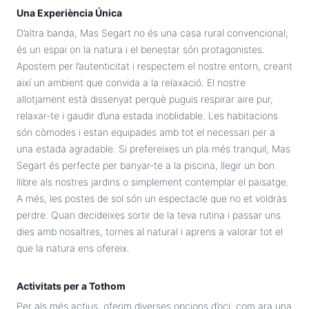
Una Experiència Única
D’altra banda, Mas Segart no és una casa rural convencional;
és un espai on la natura i el benestar són protagonistes.
Apostem per l’autenticitat i respectem el nostre entorn, creant
així un ambient que convida a la relaxació. El nostre
allotjament està dissenyat perquè puguis respirar aire pur,
relaxar-te i gaudir d’una estada inoblidable. Les habitacions
són còmodes i estan equipades amb tot el necessari per a
una estada agradable. Si prefereixes un pla més tranquil, Mas
Segart és perfecte per banyar-te a la piscina, llegir un bon
llibre als nostres jardins o simplement contemplar el paisatge.
A més, les postes de sol són un espectacle que no et voldràs
perdre. Quan decideixes sortir de la teva rutina i passar uns
dies amb nosaltres, tornes al natural i aprens a valorar tot el
que la natura ens ofereix.
Activitats per a Tothom
Per als més actius, oferim diverses opcions d’oci, com ara una